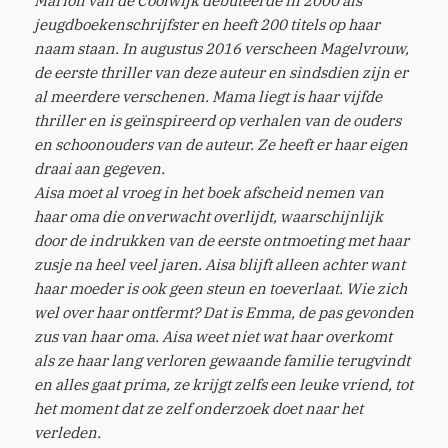
Marion van de Coolwijk debuteerde in 2000 als
jeugdboekenschrijfster en heeft 200 titels op haar
naam staan. In augustus 2016 verscheen Magelvrouw,
de eerste thriller van deze auteur en sindsdien zijn er
al meerdere verschenen. Mama liegt is haar vijfde
thriller en is geïnspireerd op verhalen van de ouders
en schoonouders van de auteur. Ze heeft er haar eigen
draai aan gegeven.
Aisa moet al vroeg in het boek afscheid nemen van
haar oma die onverwacht overlijdt, waarschijnlijk
door de indrukken van de eerste ontmoeting met haar
zusje na heel veel jaren. Aisa blijft alleen achter want
haar moeder is ook geen steun en toeverlaat. Wie zich
wel over haar ontfermt? Dat is Emma, de pas gevonden
zus van haar oma. Aisa weet niet wat haar overkomt
als ze haar lang verloren gewaande familie terugvindt
en alles gaat prima, ze krijgt zelfs een leuke vriend, tot
het moment dat ze zelf onderzoek doet naar het
verleden.